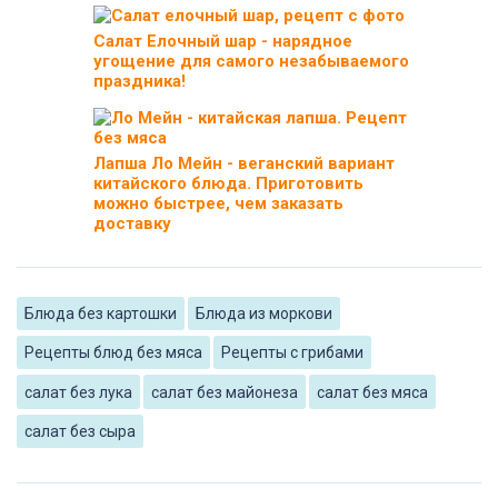
Салат Елочный шар - нарядное
угощение для самого незабываемого
праздника!
Лапша Ло Мейн - веганский вариант
китайского блюда. Приготовить
можно быстрее, чем заказать
доставку
Блюда без картошки
Блюда из моркови
Рецепты блюд без мяса
Рецепты с грибами
салат без лука
салат без майонеза
салат без мяса
салат без сыра