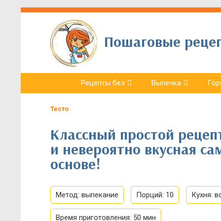
Пошаговые рецепт
Рецепты без
Выпечка
Гор
Тесто
Классный простой рецеп
и невероятно вкусная са
основе!
Метод:
выпекание
Порций:
10
Кухня:
в
Время приготовления:
50 мин