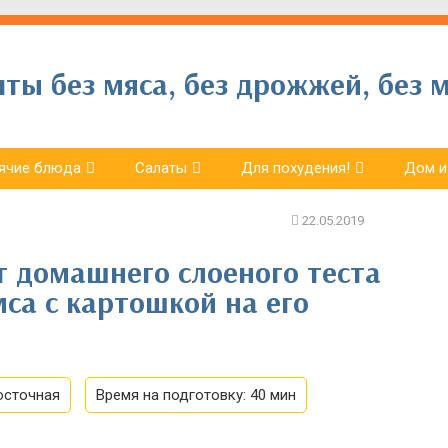
ы без мяса, без дрожжей, без м
ячие блюда
Салаты
Для похудения!
Дом и
т домашнего слоеного теста
мса с картошкой на его
осточная
Время на подготовку:
40 мин