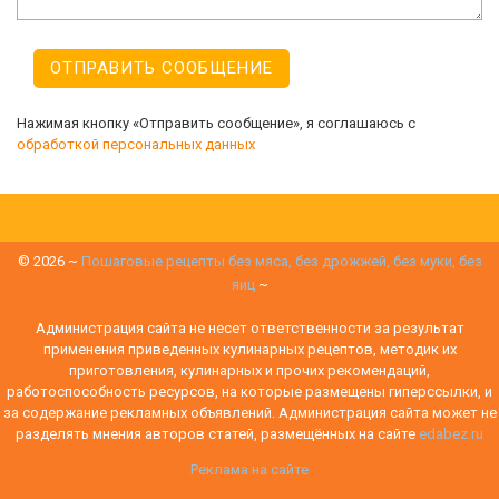
Нажимая кнопку «Отправить сообщение», я соглашаюсь с
обработкой персональных данных
©
2026
~
Пошаговые рецепты без мяса, без дрожжей, без муки, без
яиц
~
Администрация сайта не несет ответственности за результат
применения приведенных кулинарных рецептов, методик их
приготовления, кулинарных и прочих рекомендаций,
работоспособность ресурсов, на которые размещены гиперссылки, и
за содержание рекламных объявлений. Администрация сайта может не
разделять мнения авторов статей, размещённых на сайте
edabez.ru
Реклама на сайте