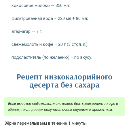
кокосовое молоко — 350 мл;
фильтрованная вода – 220 мл + 80 мл;
агар-агар — 7 г;
свежемолотый кофе – 20 г (3 стол. л.);
подсластитель (по желанию) – по вкусу.
Рецепт низкокалорийного
десерта без сахара
Если имеется кофемолка, желательно брать для рецепта кофе в
зёрнах, тогда десерт получится очень вкусным и ароматным.
Зёрна перемалываем в течение 1 минуты.