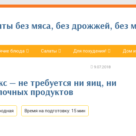
ы без мяса, без дрожжей, без м
ячие блюда
Салаты
Для похудения!
Дом и
 — не требуется ни яиц, ни
олочных продуктов
родная
Время на подготовку:
15 мин