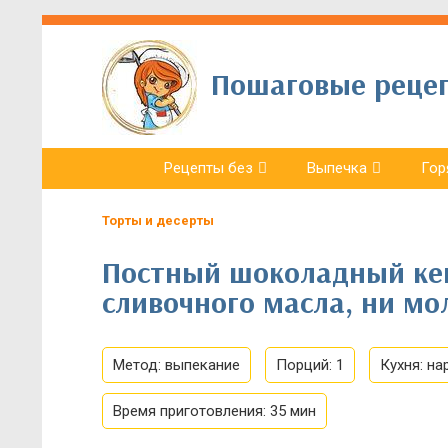
Пошаговые рецепт
Рецепты без
Выпечка
Гор
Торты и десерты
Постный шоколадный кекс
сливочного масла, ни м
Метод:
выпекание
Порций:
1
Кухня:
на
Время приготовления:
35 мин