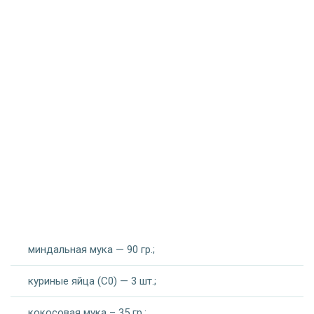
миндальная мука — 90 гр.;
куриные яйца (С0) — 3 шт.;
кокосовая мука – 35 гр.;