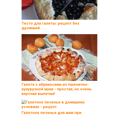
Тесто для галеты: рецепт без
дрожжей
Галета с абрикосами из пшенично-
кукурузной муки - простая, но очень
вкусная выпечка!
Галетное печенье для мам при