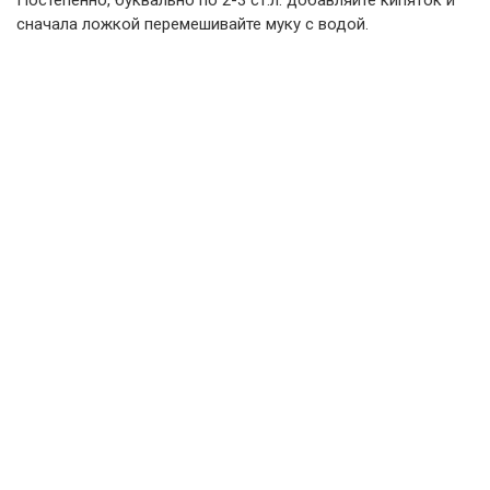
Постепенно, буквально по 2-3 ст.л. добавляйте кипяток и
сначала ложкой перемешивайте муку с водой.