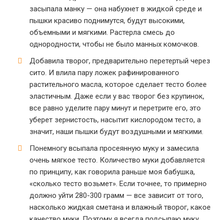
засыпала манку — она набухнет в жидкой среде и
пышки красиво поднимутся, будут высокими,
объемными и мягкими. Растерла смесь до
однородности, чтобы не было манных комочков.
Добавила творог, предварительно перетертый через
сито. И влила пару ложек рафинированного
растительного масла, которое сделает тесто более
эластичным. Даже если у вас творог без крупинок,
все равно уделите пару минут и перетрите его, это
уберет зернистость, насытит кислородом тесто, а
значит, наши пышки будут воздушными и мягкими.
Понемногу всыпала просеянную муку и замесила
очень мягкое тесто. Количество муки добавляется
по принципу, как говорила раньше моя бабушка,
«сколько тесто возьмет». Если точнее, то примерно
должно уйти 280-300 грамм — все зависит от того,
насколько жидкая сметана и влажный творог, какое
качество муки. Поэтому я всегда подсыпаю муку