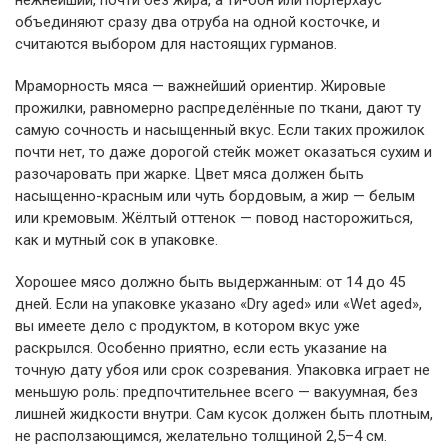
нежнейший, почти без жира, а ти-бон или портерхаус
объединяют сразу два отруба на одной косточке, и
считаются выбором для настоящих гурманов.
Мраморность мяса — важнейший ориентир. Жировые
прожилки, равномерно распределённые по ткани, дают ту
самую сочность и насыщенный вкус. Если таких прожилок
почти нет, то даже дорогой стейк может оказаться сухим и
разочаровать при жарке. Цвет мяса должен быть
насыщенно-красным или чуть бордовым, а жир — белым
или кремовым. Жёлтый оттенок — повод насторожиться,
как и мутный сок в упаковке.
Хорошее мясо должно быть выдержанным: от 14 до 45
дней. Если на упаковке указано «Dry aged» или «Wet aged»,
вы имеете дело с продуктом, в котором вкус уже
раскрылся. Особенно приятно, если есть указание на
точную дату убоя или срок созревания. Упаковка играет не
меньшую роль: предпочтительнее всего — вакуумная, без
лишней жидкости внутри. Сам кусок должен быть плотным,
не расползающимся, желательно толщиной 2,5–4 см.