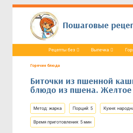
Пошаговые рецепт
Рецепты без
Выпечка
Гор
Горячие блюда
Биточки из пшенной каш
блюдо из пшена. Желтое
Метод:
жарка
Порций:
5
Кухня:
народн
Время приготовления:
5 мин