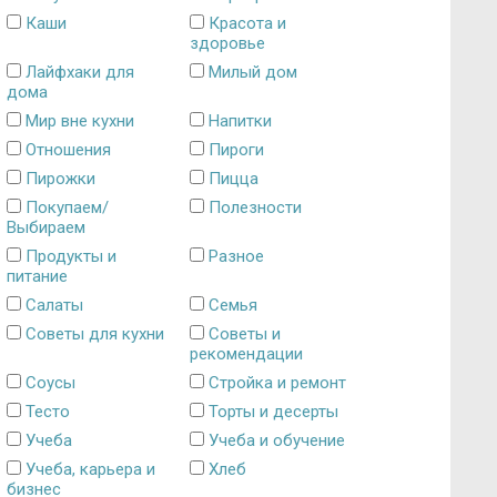
Каши
Красота и
здоровье
Лайфхаки для
Милый дом
дома
Мир вне кухни
Напитки
Отношения
Пироги
Пирожки
Пицца
Покупаем/
Полезности
Выбираем
Продукты и
Разное
питание
Салаты
Семья
Советы для кухни
Советы и
рекомендации
Соусы
Стройка и ремонт
Тесто
Торты и десерты
Учеба
Учеба и обучение
Учеба, карьера и
Хлеб
бизнес