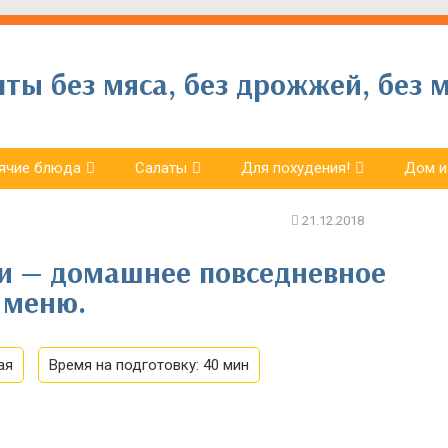
ы без мяса, без дрожжей, без м
ячие блюда
Салаты
Для похудения!
Дом и
и — домашнее повседневное
 меню.
ая
Время на подготовку:
40 мин