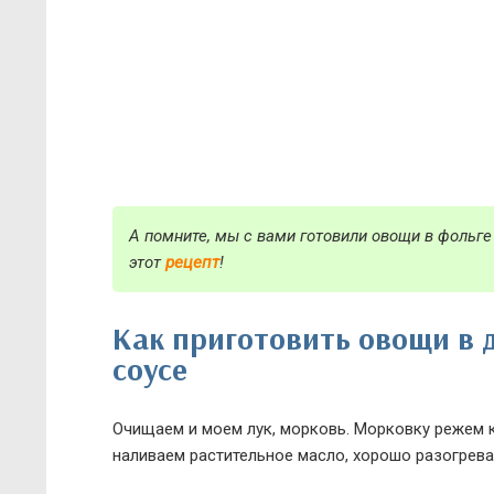
А помните, мы с вами готовили овощи в фольге
этот
рецепт
!
Как приготовить овощи в 
соусе
Очищаем и моем лук, морковь. Морковку режем ку
наливаем растительное масло, хорошо разогрева