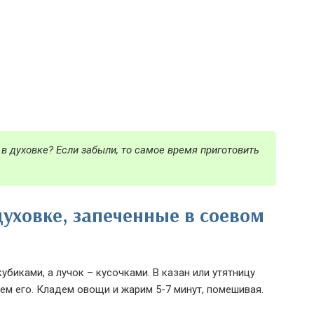
 в духовке? Если забыли, то самое время приготовить
духовке, запеченные в соевом
биками, а лучок – кусочками. В казан или утятницу
ем его. Кладем овощи и жарим 5-7 минут, помешивая.