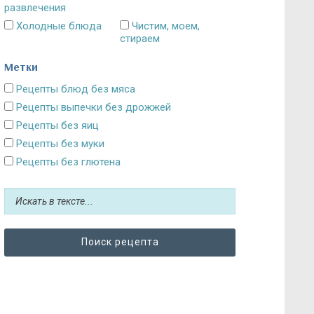
развлечения
Холодные блюда
Чистим, моем,
стираем
Метки
Рецепты блюд без мяса
Рецепты выпечки без дрожжей
Рецепты без яиц
Рецепты без муки
Рецепты без глютена
Рецепты без сахара: десерты и выпечка
Блюда без картошки
Рецепты без выпечки
Рецепты без грибов
Рецепты без кефира
Рецепты без колбасы
Рецепты без лука
Рецепты без масла и постные блюда