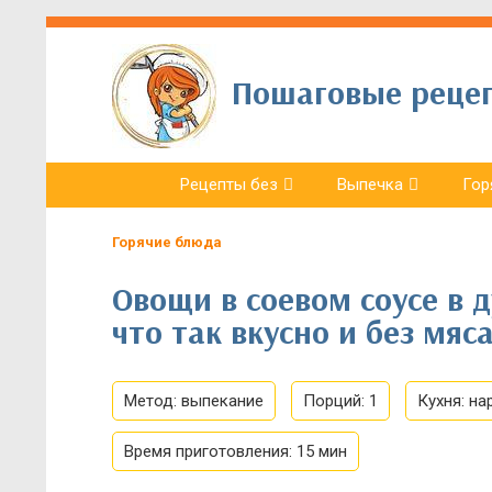
Пошаговые рецепт
Рецепты без
Выпечка
Гор
Горячие блюда
Овощи в соевом соусе в 
что так вкусно и без мяса
Метод:
выпекание
Порций:
1
Кухня:
на
Время приготовления:
15 мин