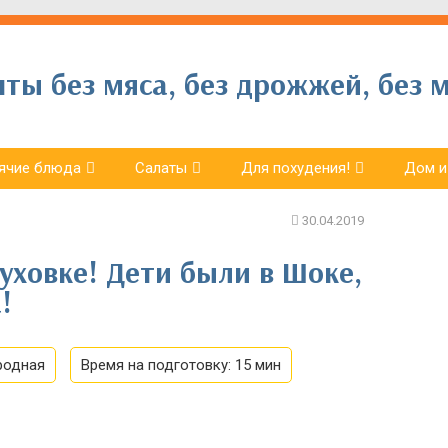
ы без мяса, без дрожжей, без м
ячие блюда
Салаты
Для похудения!
Дом и
духовке! Дети были в Шоке,
!
родная
Время на подготовку:
15 мин