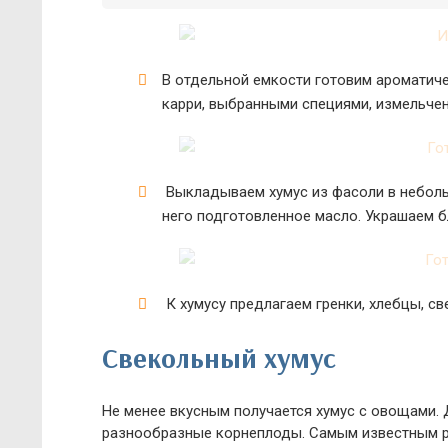
В отдельной емкости готовим ароматич
карри, выбранными специями, измельче
Выкладываем хумус из фасоли в небольш
него подготовленное масло. Украшаем б
К хумусу предлагаем гренки, хлебцы, с
Свекольный хумус
Не менее вкусным получается хумус с овощами.
разнообразные корнеплоды. Самым известным ре