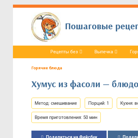
Пошаговые рецепт
Рецепты без
Выпечка
Гор
Горячие блюда
Хумус из фасоли — блюдо
Метод:
смешивание
Порций:
1
Кухня:
в
Время приготовления:
50 мин
Поделиться на Фейсбук
Подели