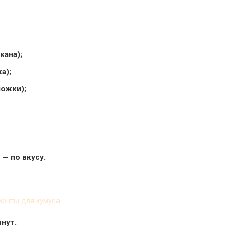
кана);
а);
ложки);
 — по вкусу.
нут.