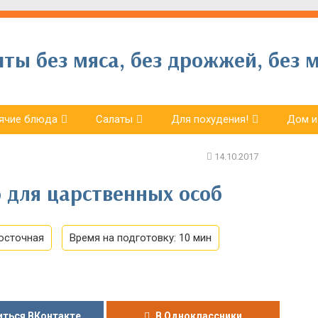
ы без мяса, без дрожжей, без м
ячие блюда
Салаты
Для похудения!
Дом и
 для царственных особ
осточная
Время на подготовку:
10 мин
ться ВКонтакте
В Одноклассники