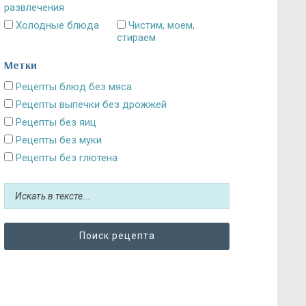
развлечения
Холодные блюда
Чистим, моем,
стираем
Метки
Рецепты блюд без мяса
Рецепты выпечки без дрожжей
Рецепты без яиц
Рецепты без муки
Рецепты без глютена
Рецепты без сахара: десерты и выпечка
Блюда без картошки
Рецепты без выпечки
Рецепты без грибов
Рецепты без кефира
Рецепты без колбасы
Рецепты без лука
Рецепты без масла и постные блюда