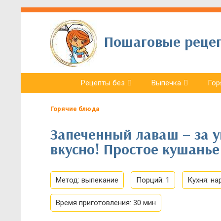
Пошаговые рецепт
Рецепты без
Выпечка
Гор
Горячие блюда
Запеченный лаваш – за 
вкусно! Простое кушанье
Метод:
выпекание
Порций:
1
Кухня:
на
Время приготовления:
30 мин