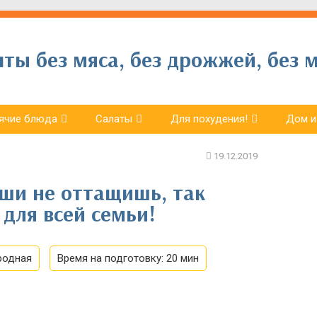
ы без мяса, без дрожжей, без м
ячие блюда
Салаты
Для похудения!
Дом и
уши не оттащишь, так
 для всей семьи!
родная
Время на подготовку:
20 мин