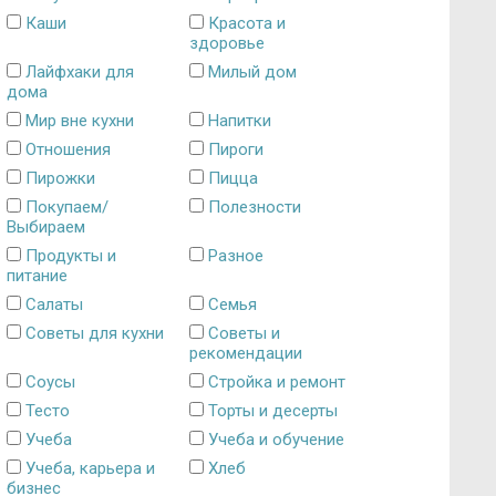
Каши
Красота и
здоровье
Лайфхаки для
Милый дом
дома
Мир вне кухни
Напитки
Отношения
Пироги
Пирожки
Пицца
Покупаем/
Полезности
Выбираем
Продукты и
Разное
питание
Салаты
Семья
Советы для кухни
Советы и
рекомендации
Соусы
Стройка и ремонт
Тесто
Торты и десерты
Учеба
Учеба и обучение
Учеба, карьера и
Хлеб
бизнес