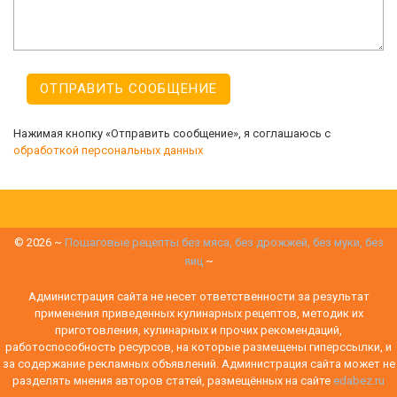
Нажимая кнопку «Отправить сообщение», я соглашаюсь с
обработкой персональных данных
©
2026
~
Пошаговые рецепты без мяса, без дрожжей, без муки, без
яиц
~
Администрация сайта не несет ответственности за результат
применения приведенных кулинарных рецептов, методик их
приготовления, кулинарных и прочих рекомендаций,
работоспособность ресурсов, на которые размещены гиперссылки, и
за содержание рекламных объявлений. Администрация сайта может не
разделять мнения авторов статей, размещённых на сайте
edabez.ru