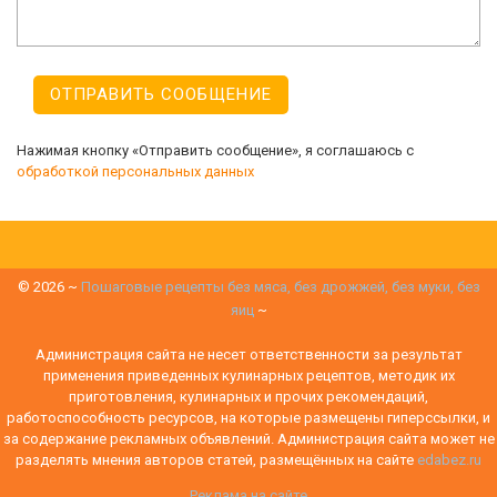
Нажимая кнопку «Отправить сообщение», я соглашаюсь с
обработкой персональных данных
©
2026
~
Пошаговые рецепты без мяса, без дрожжей, без муки, без
яиц
~
Администрация сайта не несет ответственности за результат
применения приведенных кулинарных рецептов, методик их
приготовления, кулинарных и прочих рекомендаций,
работоспособность ресурсов, на которые размещены гиперссылки, и
за содержание рекламных объявлений. Администрация сайта может не
разделять мнения авторов статей, размещённых на сайте
edabez.ru
Реклама на сайте