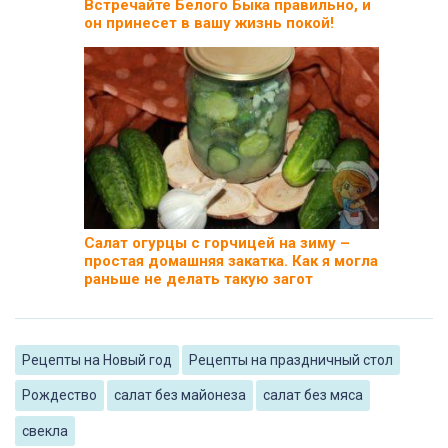
Встречайте Белого Быка правильно, и
он принесет в вашу жизнь покой!
Салат огурцы с горчицей на зиму –
простая домашняя закатка. Как я могла
раньше не делать такую загот
Рецепты на Новый год
Рецепты на праздничный стол
Рождество
салат без майонеза
салат без мяса
свекла