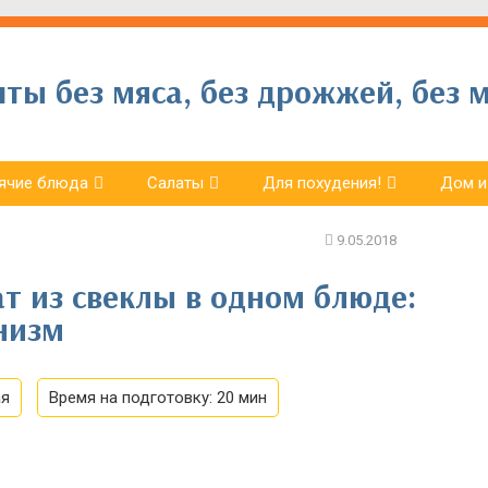
ы без мяса, без дрожжей, без м
ячие блюда
Салаты
Для похудения!
Дом и
ат из свеклы в одном блюде:
низм
ая
Время на подготовку:
20 мин