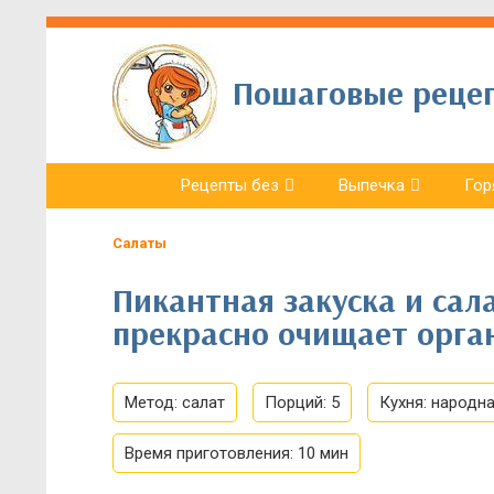
Пошаговые рецепт
Рецепты без
Выпечка
Гор
Салаты
Пикантная закуска и сал
прекрасно очищает орга
Метод:
салат
Порций:
5
Кухня:
народн
Время приготовления:
10 мин