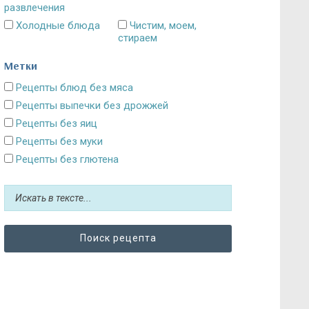
развлечения
Холодные блюда
Чистим, моем,
стираем
Метки
Рецепты блюд без мяса
Рецепты выпечки без дрожжей
Рецепты без яиц
Рецепты без муки
Рецепты без глютена
Рецепты без сахара: десерты и выпечка
Блюда без картошки
Рецепты без выпечки
Рецепты без грибов
Рецепты без кефира
Рецепты без колбасы
Рецепты без лука
Рецепты без масла и постные блюда