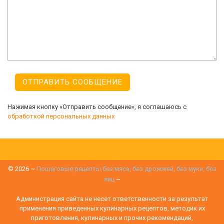
Нажимая кнопку «Отправить сообщение», я соглашаюсь с
обработкой персональных данных
©
2026
~
Пошаговые рецепты без мяса, без дрожжей, без муки, без
яиц
~
Администрация сайта не несет ответственности за результат
применения приведенных кулинарных рецептов, методик их
приготовления, кулинарных и прочих рекомендаций,