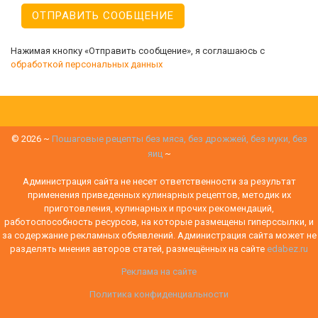
Нажимая кнопку «Отправить сообщение», я соглашаюсь с
обработкой персональных данных
©
2026
~
Пошаговые рецепты без мяса, без дрожжей, без муки, без
яиц
~
Администрация сайта не несет ответственности за результат
применения приведенных кулинарных рецептов, методик их
приготовления, кулинарных и прочих рекомендаций,
работоспособность ресурсов, на которые размещены гиперссылки, и
за содержание рекламных объявлений. Администрация сайта может не
разделять мнения авторов статей, размещённых на сайте
edabez.ru
Реклама на сайте
Политика конфиденциальности