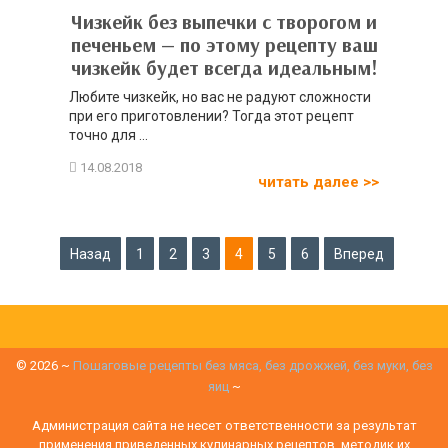
Чизкейк без выпечки с творогом и
печеньем — по этому рецепту ваш
чизкейк будет всегда идеальным!
Любите чизкейк, но вас не радуют сложности
при его приготовлении? Тогда этот рецепт
точно для ...
читать далее >>
Пагинация
Назад
1
2
3
4
5
6
Вперед
записей
©
2026
~
Пошаговые рецепты без мяса, без дрожжей, без муки, без
яиц
~
Администрация сайта не несет ответственности за результат
применения приведенных кулинарных рецептов, методик их