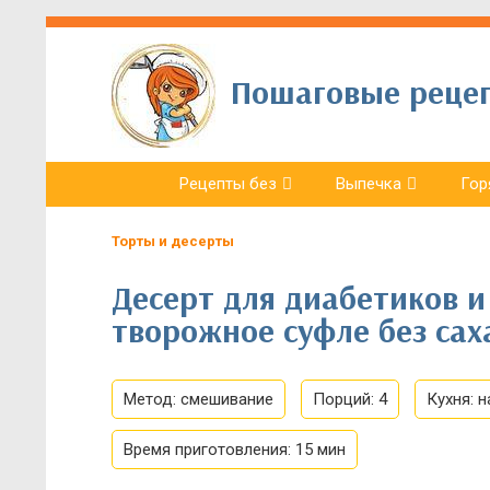
Пошаговые рецепт
Рецепты без
Выпечка
Гор
Торты и десерты
Десерт для диабетиков и
творожное суфле без сах
Метод:
смешивание
Порций:
4
Кухня:
н
Время приготовления:
15 мин