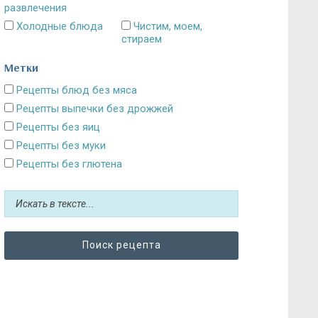
развлечения
Холодные блюда
Чистим, моем,
стираем
Метки
Рецепты блюд без мяса
Рецепты выпечки без дрожжей
Рецепты без яиц
Рецепты без муки
Рецепты без глютена
Рецепты без сахара: десерты и выпечка
Блюда без картошки
Рецепты без выпечки
Рецепты без грибов
Рецепты без кефира
Рецепты без колбасы
Рецепты без лука
Рецепты без масла и постные блюда