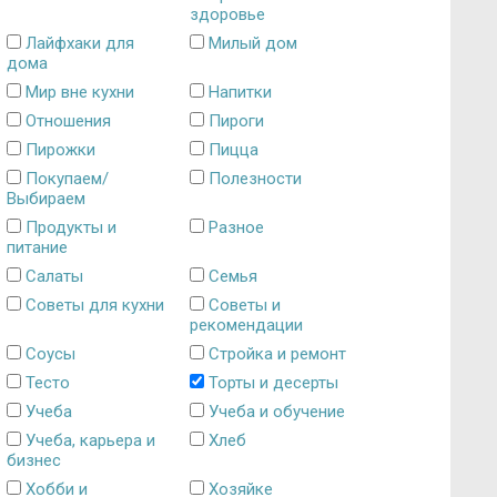
здоровье
Лайфхаки для
Милый дом
дома
Мир вне кухни
Напитки
Отношения
Пироги
Пирожки
Пицца
Покупаем/
Полезности
Выбираем
Продукты и
Разное
питание
Салаты
Семья
Советы для кухни
Советы и
рекомендации
Соусы
Стройка и ремонт
Тесто
Торты и десерты
Учеба
Учеба и обучение
Учеба, карьера и
Хлеб
бизнес
Хобби и
Хозяйке