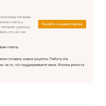
етическому питанию
лишнего веса у
Перейти к комментариям
у питанию удалось
ивать его до сих
вам отвечу.
еня готовить новые рецепты. Работа эта
ас за то, что поддерживаете меня. Кнопки репоста