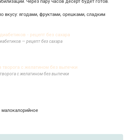
билизации. Через пару часов десерт будет готов.
о вкусу: ягодами, фруктами, орешками, сладким
иабетиков — рецепт без сахара
 творога с желатином без выпечки
и малокалорийное