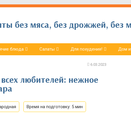
ы без мяса, без дрожжей, без м
ячие блюда
Салаты
Для похудения!
Дом и
 всех любителей: нежное
ара
ародная
Время на подготовку:
5 мин