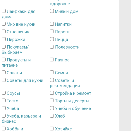
здоровье
Лайфхаки для
Милый дом
дома
Мир вне кухни
Напитки
Отношения
Пироги
Пирожки
Пицца
Покупаем/
Полезности
Выбираем
Продукты и
Разное
питание
Салаты
Семья
Советы для кухни
Советы и
рекомендации
Соусы
Стройка и ремонт
Тесто
Торты и десерты
Учеба
Учеба и обучение
Учеба, карьера и
Хлеб
бизнес
Хобби и
Хозяйке