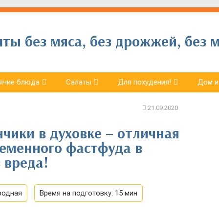
ы без мяса, без дрожжей, без м
ячие блюда
Салаты
Для похудения!
Дом и
чики в духовке – отличная
ременного фастфуда в
 вреда!
родная
Время на подготовку:
15 мин