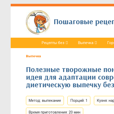
Пошаговые рецепт
Рецепты без
Выпечка
Гор
Выпечка
Полезные творожные пон
идея для адаптации сов
диетическую выпечку без
Метод:
выпекание
Порций:
1
Кухня:
на
Время приготовления:
20 мин