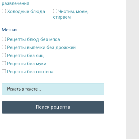
развлечения
Холодные блюда
Чистим, моем,
стираем
Метки
Рецепты блюд без мяса
Рецепты выпечки без дрожжей
Рецепты без яиц
Рецепты без муки
Рецепты без глютена
Рецепты без сахара: десерты и выпечка
Блюда без картошки
Рецепты без выпечки
Рецепты без грибов
Рецепты без кефира
Рецепты без колбасы
Рецепты без лука
Рецепты без масла и постные блюда