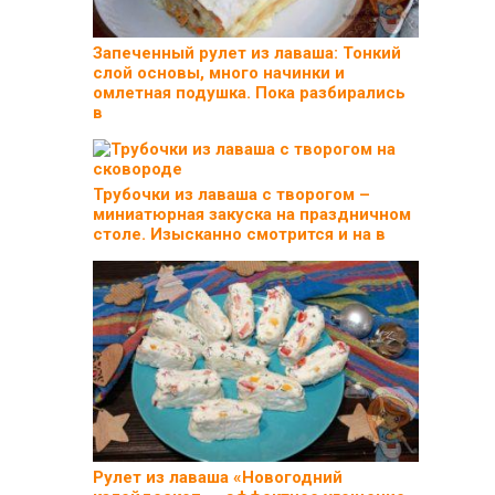
Запеченный рулет из лаваша: Тонкий
слой основы, много начинки и
омлетная подушка. Пока разбирались
в
Трубочки из лаваша с творогом –
миниатюрная закуска на праздничном
столе. Изысканно смотрится и на в
Рулет из лаваша «Новогодний