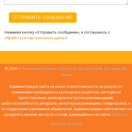
Нажимая кнопку «Отправить сообщение», я соглашаюсь с
обработкой персональных данных
©
2026
~
Пошаговые рецепты без мяса, без дрожжей, без муки, без
яиц
~
Администрация сайта не несет ответственности за результат
применения приведенных кулинарных рецептов, методик их
приготовления, кулинарных и прочих рекомендаций,
работоспособность ресурсов, на которые размещены гиперссылки, и
за содержание рекламных объявлений. Администрация сайта может не
разделять мнения авторов статей, размещённых на сайте
edabez.ru
Реклама на сайте