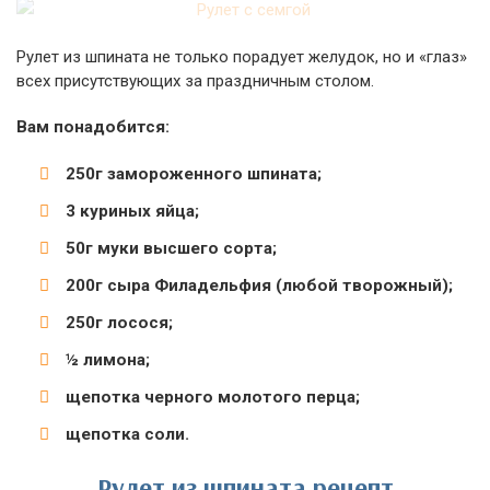
Рулет из шпината не только порадует желудок, но и «глаз»
всех присутствующих за праздничным столом.
Вам понадобится:
250г замороженного шпината;
3 куриных яйца;
50г муки высшего сорта;
200г сыра Филадельфия (любой творожный);
250г лосося;
½ лимона;
щепотка черного молотого перца;
щепотка соли.
Рулет из шпината рецепт