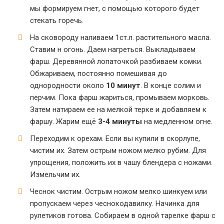
мы формируем гнет, с помощью которого будет
стекать горечь.
На сковороду наливаем 1ст.л. растительного масла.
Ставим н огонь. Даем нагреться. Выкладываем
фарш. Деревянной лопаточкой разбиваем комки.
Обжариваем, постоянно помешивая до
однородности около
10 минут
. В конце солим и
перчим. Пока фарш жариться, промываем морковь.
Затем натираем ее на мелкой терке и добавляем к
фаршу. Жарим ещё
3-4 минуты
на медленном огне.
Переходим к орехам. Если вы купили в скорлупе,
чистим их. Затем острым ножом мелко рубим. Для
упрощения, положить их в чашу блендера с ножами.
Измельчим их.
Чеснок чистим. Острым ножом мелко шинкуем или
пропускаем через чеснокодавилку. Начинка для
рулетиков готова. Собираем в одной тарелке фарш с