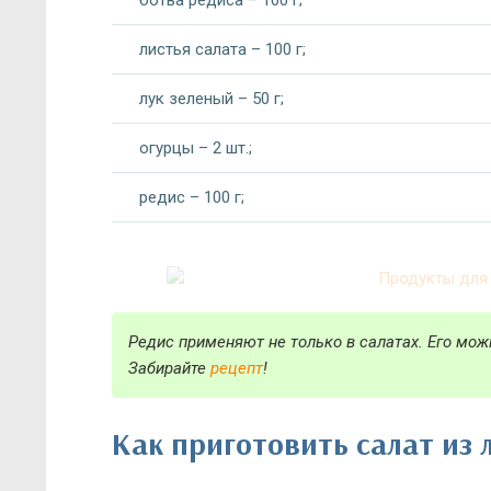
ботва редиса – 100 г;
листья салата – 100 г;
лук зеленый – 50 г;
огурцы – 2 шт.;
редис – 100 г;
Редис применяют не только в салатах. Его мож
Забирайте
рецепт
!
Как приготовить салат из 