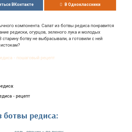
ться ВКонтакте
В Одноклассники
чного компонента. Салат из ботвы редиса понравится
ние редиски, огурцов, зеленого лука и молодых
 старину ботву не выбрасывали, а готовили с ней
к истокам?
редиса:
едиса - рецепт
з ботвы редиса: