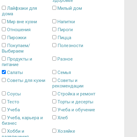
здоровье
Лайфхаки для
Милый дом
дома
Мир вне кухни
Напитки
Отношения
Пироги
Пирожки
Пицца
Покупаем/
Полезности
Выбираем
Продукты и
Разное
питание
Салаты
Семья
Советы для кухни
Советы и
рекомендации
Соусы
Стройка и ремонт
Тесто
Торты и десерты
Учеба
Учеба и обучение
Учеба, карьера и
Хлеб
бизнес
Хобби и
Хозяйке
развлечения