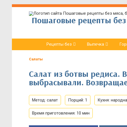
Пошаговые рецепты без 
Рецепты без
Выпечка
Гор
Салаты
Салат из ботвы редиса. В
выбрасывали. Возвращае
Метод:
салат
Порций:
1
Кухня:
народн
Время приготовления:
10 мин