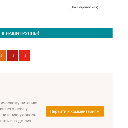
(Пока оценок нет)
 В НАШИ ГРУППЫ!
етическому питанию
лишнего веса у
Перейти к комментариям
у питанию удалось
ивать его до сих