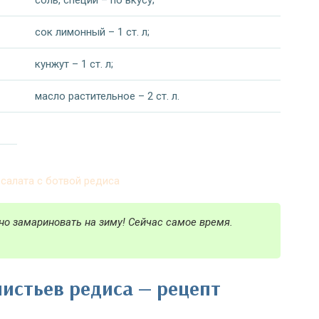
соль, специи – по вкусу;
сок лимонный – 1 ст. л;
кунжут – 1 ст. л;
масло растительное – 2 ст. л.
но замариновать на зиму! Сейчас самое время.
листьев редиса — рецепт