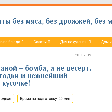
ы без мяса, без дрожжей, без м
ячие блюда
Салаты
Для похудения!
Дом и
аной – бомба, а не десерт.
ягодки и нежнейший
 кусочке!
родная
Время на подготовку:
20 мин