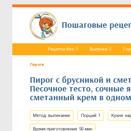
Пошаговые рецепт
Рецепты без
Выпечка
Гор
Пироги
Пирог с брусникой и смет
Песочное тесто, сочные 
сметанный крем в одном
Метод:
выпекание
Порций:
1
Кухня:
на
Время приготовления:
50 мин