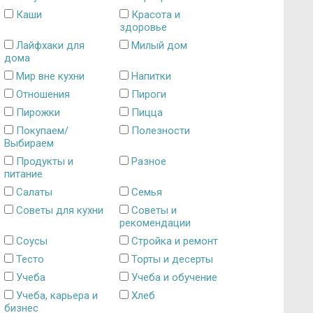
Каши
Красота и
здоровье
Лайфхаки для
Милый дом
дома
Мир вне кухни
Напитки
Отношения
Пироги
Пирожки
Пицца
Покупаем/
Полезности
Выбираем
Продукты и
Разное
питание
Салаты
Семья
Советы для кухни
Советы и
рекомендации
Соусы
Стройка и ремонт
Тесто
Торты и десерты
Учеба
Учеба и обучение
Учеба, карьера и
Хлеб
бизнес