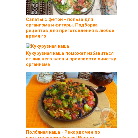
Салаты с фетой - польза для
организма и фигуры. Подборка
рецептов для приготовления в любое
время го
Кукурузная каша поможет избавиться
от лишнего веса и произвести очистку
организма
Полбяная каша - Рекордсмен по
растительному белку! Рецепт